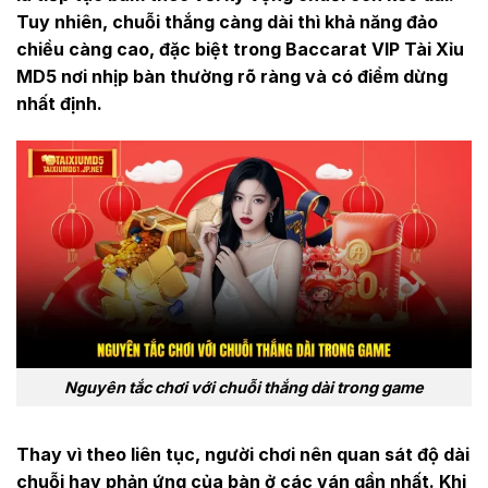
Tuy nhiên, chuỗi thắng càng dài thì khả năng đảo
chiều càng cao, đặc biệt trong
Baccarat VIP Tài Xỉu
MD5
nơi nhịp bàn thường rõ ràng và có điểm dừng
nhất định.
Nguyên tắc chơi với chuỗi thắng dài trong game
Thay vì theo liên tục, người chơi nên quan sát độ dài
chuỗi hay phản ứng của bàn ở các ván gần nhất. Khi