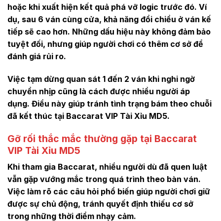
hoặc khi xuất hiện kết quả phá vỡ logic trước đó. Ví
dụ, sau 6 ván cùng cửa, khả năng đổi chiều ở ván kế
tiếp sẽ cao hơn. Những dấu hiệu này không đảm bảo
tuyệt đối, nhưng giúp người chơi có thêm cơ sở để
đánh giá rủi ro.
Việc tạm dừng quan sát 1 đến 2 ván khi nghi ngờ
chuyển nhịp cũng là cách được nhiều người áp
dụng. Điều này giúp tránh tình trạng bám theo chuỗi
đã kết thúc tại
Baccarat VIP Tài Xỉu MD5
.
Gỡ rối thắc mắc thường gặp tại Baccarat
VIP Tài Xỉu MD5
Khi tham gia Baccarat, nhiều người dù đã quen luật
vẫn gặp vướng mắc trong quá trình theo bàn ván.
Việc làm rõ các câu hỏi phổ biến giúp người chơi giữ
được sự chủ động, tránh quyết định thiếu cơ sở
trong những thời điểm nhạy cảm.