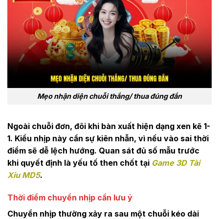
Mẹo nhận diện chuỗi thắng/ thua đúng đắn
Ngoài chuỗi đơn, đôi khi bàn xuất hiện dạng xen kẽ 1-
1. Kiểu nhịp này cần sự kiên nhẫn, vì nếu vào sai thời
điểm sẽ dễ lệch hướng. Quan sát đủ số mẫu trước
khi quyết định là yếu tố then chốt tại
Game 3D Tài
Xỉu MD5
.
Thời điểm chuyển nhịp cần lưu ý
Chuyển nhịp thường xảy ra sau một chuỗi kéo dài