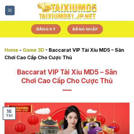
Skip
to
content
ĐĂNG KÝ
ĐĂNG NHẬP
Home
-
Game 3D
-
Baccarat VIP Tài Xỉu MD5 – Sân
Chơi Cao Cấp Cho Cược Thủ
Baccarat VIP Tài Xỉu MD5 – Sân
Chơi Cao Cấp Cho Cược Thủ
16
Th1