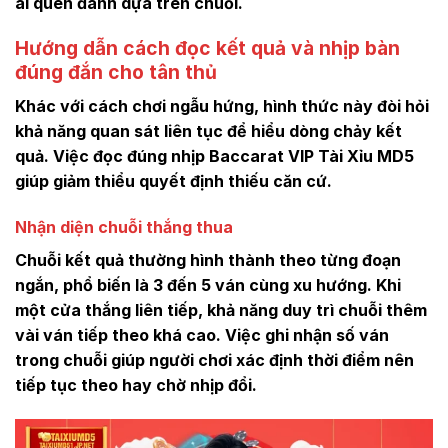
ai quen đánh dựa trên chuỗi.
Hướng dẫn cách đọc kết quả và nhịp bàn
đúng đắn cho tân thủ
Khác với cách chơi ngẫu hứng, hình thức này đòi hỏi
khả năng quan sát liên tục để hiểu dòng chảy kết
quả. Việc đọc đúng nhịp
Baccarat VIP Tài Xỉu MD5
giúp giảm thiểu quyết định thiếu căn cứ.
Nhận diện chuỗi thắng thua
Chuỗi kết quả thường hình thành theo từng đoạn
ngắn, phổ biến là 3 đến 5 ván cùng xu hướng. Khi
một cửa thắng liên tiếp, khả năng duy trì chuỗi thêm
vài ván tiếp theo khá cao. Việc ghi nhận số ván
trong chuỗi giúp người chơi xác định thời điểm nên
tiếp tục theo hay chờ nhịp đổi.