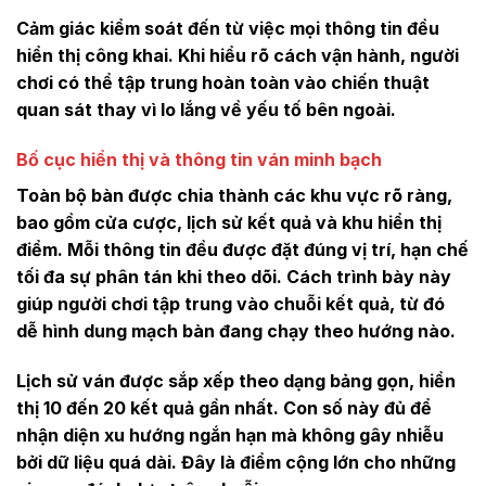
Cảm giác kiểm soát đến từ việc mọi thông tin đều
hiển thị công khai. Khi hiểu rõ cách vận hành, người
chơi có thể tập trung hoàn toàn vào chiến thuật
quan sát thay vì lo lắng về yếu tố bên ngoài.
Bố cục hiển thị và thông tin ván minh bạch
Toàn bộ bàn được chia thành các khu vực rõ ràng,
bao gồm cửa cược, lịch sử kết quả và khu hiển thị
điểm. Mỗi thông tin đều được đặt đúng vị trí, hạn chế
tối đa sự phân tán khi theo dõi. Cách trình bày này
giúp người chơi tập trung vào chuỗi kết quả, từ đó
dễ hình dung mạch bàn đang chạy theo hướng nào.
Lịch sử ván được sắp xếp theo dạng bảng gọn, hiển
thị 10 đến 20 kết quả gần nhất. Con số này đủ để
nhận diện xu hướng ngắn hạn mà không gây nhiễu
bởi dữ liệu quá dài. Đây là điểm cộng lớn cho những