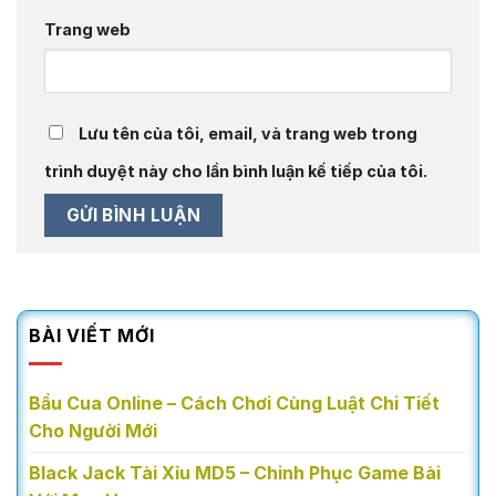
Trang web
Lưu tên của tôi, email, và trang web trong
trình duyệt này cho lần bình luận kế tiếp của tôi.
BÀI VIẾT MỚI
Bầu Cua Online – Cách Chơi Cùng Luật Chi Tiết
Cho Người Mới
Black Jack Tài Xỉu MD5 – Chinh Phục Game Bài