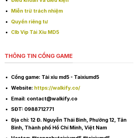
Điều khoản và điều kiện
Miễn trừ trách nhiệm
Quyền riêng tư
Clb Vip Tài Xỉu MD5
THÔNG TIN CỔNG GAME
Cổng game: Tài xỉu md5 - Taixiumd5
Website:
https://walkify.co/
Email:
contact@walkify.co
SĐT: 0988712771
Địa chỉ: 12 Đ. Nguyễn Thái Bình, Phường 12, Tân
Bình, Thành phố Hồ Chí Minh, Việt Nam