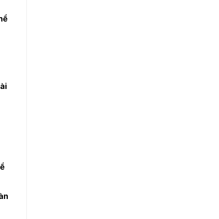
hể
ài
về
màn