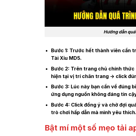
Hướng dẫn quá t
Bước 1: Trước hết thành viên cần 
Tài Xỉu MD5.
Bước 2: Trên trang chủ chính thức
hiện tại vị trí chân trang -> click 
Bước 3: Lúc này bạn cần về đúng bi
ứng dụng nguồn không đáng tin cậy
Bước 4: Click đồng ý và chờ đợi qu
trò chơi hấp dẫn mà mình yêu thích
Bật mí một số mẹo tải a