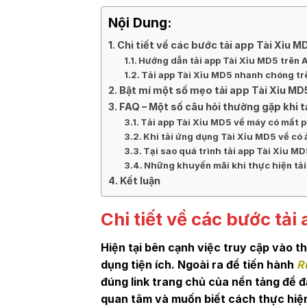
Nội Dung:
Chi tiết về các bước tải app Tài Xỉu 
Hướng dẫn tải app Tài Xỉu MD5 trên 
Tải app Tài Xỉu MD5 nhanh chóng tr
Bật mí một số mẹo tải app Tài Xỉu MD
FAQ – Một số câu hỏi thường gặp khi t
Tải app Tài Xỉu MD5 về máy có mất 
Khi tải ứng dụng Tài Xỉu MD5 về có 
Tại sao quá trình tải app Tài Xỉu M
Những khuyến mãi khi thực hiện tải 
Kết luận
Chi tiết về các bước tả
Hiện tại bên cạnh việc truy cập vào th
dụng tiện ích. Ngoài ra để tiến hành
R
đúng link trang chủ của nền tảng để 
quan tâm và muốn biết cách thực hiện