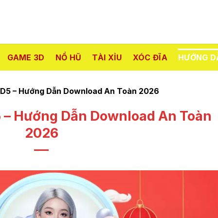
GAME 3D
NỔ HŨ
TÀI XỈU
XÓC ĐĨA
HƯỚNG D
 MD5 – Hướng Dẫn Download An Toàn 2026
5 – Hướng Dẫn Download An Toàn
2026