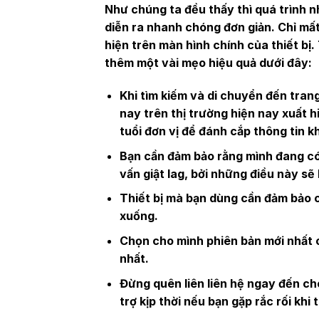
Như chúng ta đều thấy thì quá trình 
diễn ra nhanh chóng đơn giản. Chỉ mất
hiện trên màn hình chính của thiết bị
thêm một vài mẹo hiệu quả dưới đây:
Khi tìm kiếm và di chuyển đến tran
nay trên thị trường hiện nay xuất h
tuổi đơn vị để đánh cắp thông tin 
Bạn cần đảm bảo rằng mình đang có
vấn giật lag, bởi những điều này sẽ
Thiết bị mà bạn dùng cần đảm bảo c
xuống.
Chọn cho mình phiên bản mới nhất 
nhất.
Đừng quên liên liên hệ ngay đến c
trợ kịp thời nếu bạn gặp rắc rối khi 