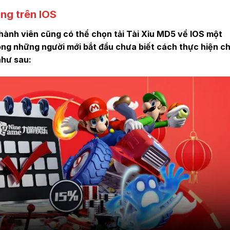
ng trên IOS
hành viên cũng có thể chọn tải Tài Xỉu MD5 về IOS một
ng những người mới bắt đầu chưa biết cách thực hiện ch
như sau: