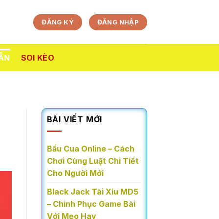
ĐĂNG KÝ
ĐĂNG NHẬP
ẪN
SOI KÈO
BÀI VIẾT MỚI
Bầu Cua Online – Cách
Chơi Cùng Luật Chi Tiết
Cho Người Mới
Black Jack Tài Xỉu MD5
– Chinh Phục Game Bài
Với Mẹo Hay