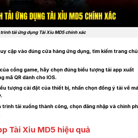
rình tải ứng dụng Tài Xỉu MD5 chính xác
truy cập vào đúng cửa hàng ứng dụng, tìm kiếm trang chủ
 của cổng game, hãy chọn đúng biểu tượng tải app xuất
đúng mã QR dành cho IOS.
ểu tượng cài đặt của thiết bị, nhấn chọn đồng ý tải về m
.
á trình tải xuống thành công, chọn đăng nhập và chinh p
.
pp Tài Xỉu MD5 hiệu quả