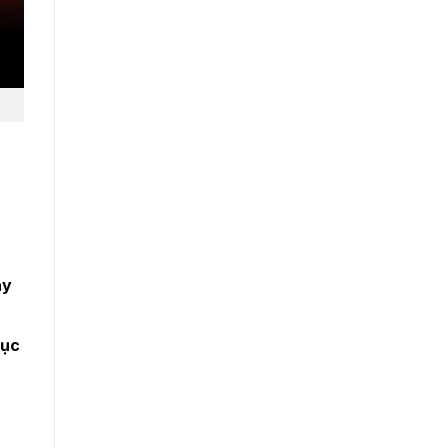
áy
hục