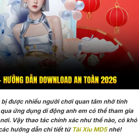
t bị được nhiều người chơi quan tâm nhờ tính
ng qua ứng dụng di động anh em có thể tham gia
i nơi. Vậy thao tác chính xác như thế nào, có khó
ác hướng dẫn chi tiết từ
Tài Xỉu MD5
nhé!