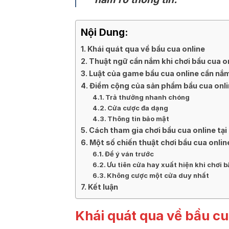
Nội Dung:
Khái quát qua về bầu cua online
Thuật ngữ cần nắm khi chơi bầu cua o
Luật của game bầu cua online cần nắ
Điểm cộng của sản phẩm bầu cua onlin
Trả thưởng nhanh chóng
Cửa cược đa dạng
Thông tin bảo mật
Cách tham gia chơi bầu cua online tại
Một số chiến thuật chơi bầu cua onlin
Để ý ván trước
Ưu tiên cửa hay xuất hiện khi chơi b
Không cược một cửa duy nhất
Kết luận
Khái quát qua về bầu cu