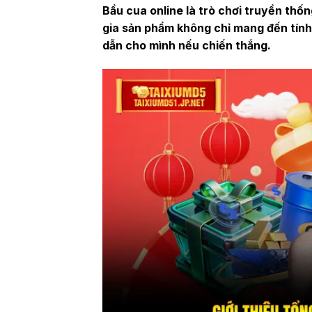
Bầu cua online
là trò chơi truyền thốn
gia sản phẩm không chỉ mang đến tính 
dẫn cho mình nếu chiến thắng.