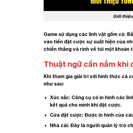
Giới thiệ
Game sử dụng các linh vật gồm có: Bầu
vào tiền đặt cược sự xuất hiện của n
chiến thắng và rinh về túi một khoản
Thuật ngữ cần nắm khi c
Khi tham gia giải trí với hình thức cá
như sau:
Xúc xắc: Công cụ có in hình các lin
kết quả cho mình khi đặt cược.
Cửa đặt cược: Được in hình của các 
Nhà cái: Đây là người quản lý trò c