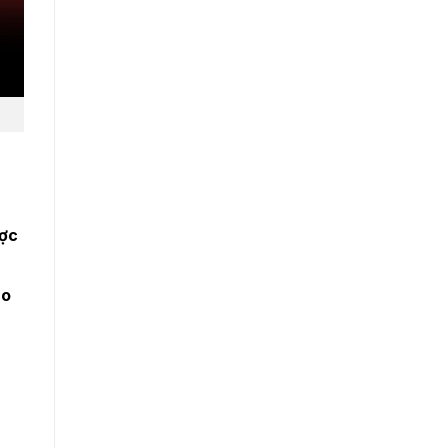
ược
ho