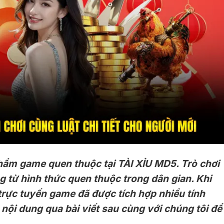
hẩm game quen thuộc tại
TÀI XỈU MD5
. Trò chơi
g từ hình thức quen thuộc trong dân gian. Khi
trực tuyến game đã được tích hợp nhiều tính
 nội dung qua bài viết sau cùng với chúng tôi để