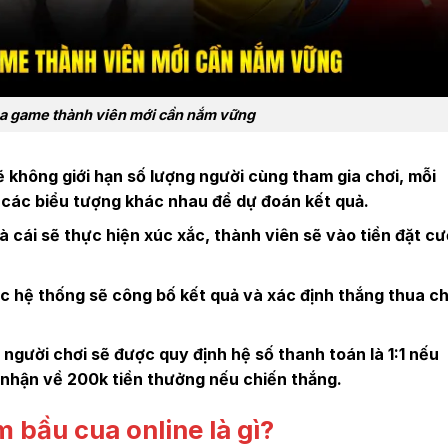
ủa game thành viên mới cần nắm vững
không giới hạn số lượng người cùng tham gia chơi, mỗi
 các biểu tượng khác nhau để dự đoán kết quả.
à cái sẽ thực hiện xúc xắc, thành viên sẽ vào tiền đặt c
úc hệ thống sẽ công bố kết quả và xác định thắng thua c
gười chơi sẽ được quy định hệ số thanh toán là 1:1 nếu
 nhận về 200k tiền thưởng nếu chiến thắng.
bầu cua online là gì?