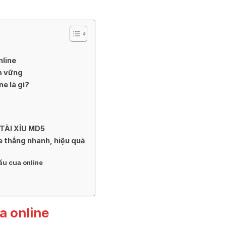
nline
m vững
e là gì?
 TÀI XỈU MD5
e thắng nhanh, hiệu quả
ầu cua online
a online