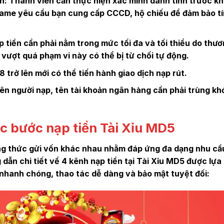
ốn: Thành viên cần thực hiện xác minh danh tính trước kh
 game yêu cầu bạn cung cấp CCCD, hộ chiếu để đảm bảo t
ạp tiền cần phải nằm trong mức tối đa và tối thiểu do thư
 vượt quá phạm vi này có thể bị từ chối tự động.
8 trở lên mới có thể tiến hành giao dịch nạp rút.
Tên người nạp, tên tài khoản ngân hàng cần phải trùng kh
c bước nạp tiền Tài Xỉu MD5
ơng thức gửi vốn khác nhau nhằm đáp ứng đa dạng nhu cầ
dẫn chi tiết về 4 kênh nạp tiền tại Tài Xỉu MD5 được lựa
 nhanh chóng, thao tác dễ dàng và bảo mật tuyệt đối: