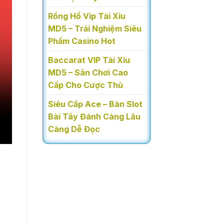
Rổng Hổ Vip Tài Xỉu
MD5 – Trải Nghiệm Siêu
Phẩm Casino Hot
Baccarat VIP Tài Xỉu
MD5 – Sân Chơi Cao
Cấp Cho Cược Thủ
Siêu Cấp Ace – Bàn Slot
Bài Tây Đánh Càng Lâu
Càng Dễ Đọc