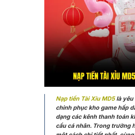
Nạp tiền Tài Xỉu MD5
là yêu
chinh phục kho game hấp dẫn
dạng các kênh thanh toán k
cầu cá nhân. Trong trường 
một cách chi tiết nhất, cùn