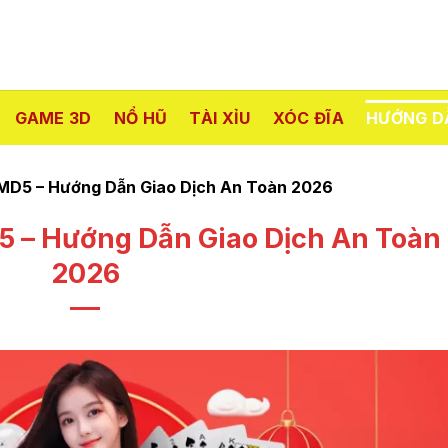
GAME 3D
NỔ HŨ
TÀI XỈU
XÓC ĐĨA
HƯỚNG D
 MD5 – Hướng Dẫn Giao Dịch An Toàn 2026
5 – Hướng Dẫn Giao Dịch An Toàn
2026