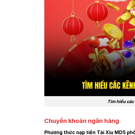
Tìm hiểu các 
Chuyển khoản ngân hàng
Phương thức
nạp tiền Tài Xỉu MD5
phổ