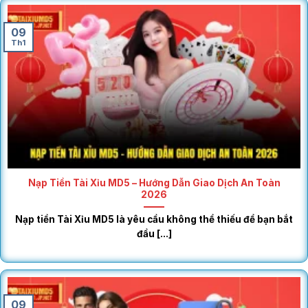
09
Th1
Nạp Tiền Tài Xỉu MD5 – Hướng Dẫn Giao Dịch An Toàn
2026
Nạp tiền Tài Xỉu MD5 là yêu cầu không thể thiếu để bạn bắt
đầu [...]
09