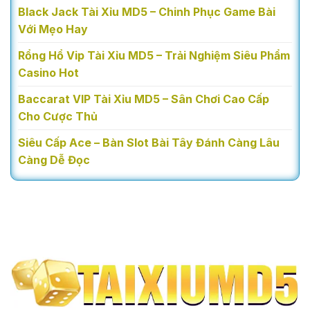
Black Jack Tài Xỉu MD5 – Chinh Phục Game Bài
Với Mẹo Hay
Rổng Hổ Vip Tài Xỉu MD5 – Trải Nghiệm Siêu Phẩm
Casino Hot
Baccarat VIP Tài Xỉu MD5 – Sân Chơi Cao Cấp
Cho Cược Thủ
Siêu Cấp Ace – Bàn Slot Bài Tây Đánh Càng Lâu
Càng Dễ Đọc