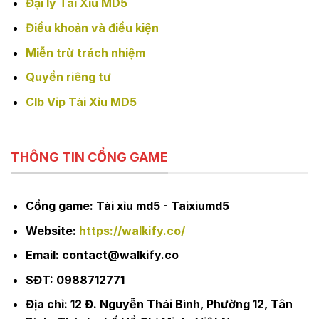
Đại lý Tài Xỉu MD5
Điều khoản và điều kiện
Miễn trừ trách nhiệm
Quyền riêng tư
Clb Vip Tài Xỉu MD5
THÔNG TIN CỔNG GAME
Cổng game: Tài xỉu md5 - Taixiumd5
Website:
https://walkify.co/
Email:
contact@walkify.co
SĐT: 0988712771
Địa chỉ: 12 Đ. Nguyễn Thái Bình, Phường 12, Tân