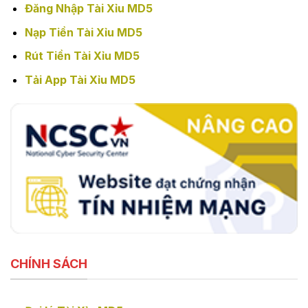
Đăng Nhập Tài Xỉu MD5
Nạp Tiền Tài Xỉu MD5
Rút Tiền Tài Xỉu MD5
Tải App Tài Xỉu MD5
CHÍNH SÁCH