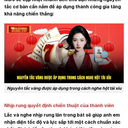
tắc cơ bản cần nắm để áp dụng thành công gia tăng
khả năng chiến thắng:
Nguyên tắc vàng được áp dụng trong cách nghe hột tài xỉu
Nhịp rung quyết định chiến thuật của thành viên
Lắc và nghe nhịp rung lăn trong bát sẽ giúp anh em
nhận diện tốc độ và lực sắp tới một cách chuẩn xác