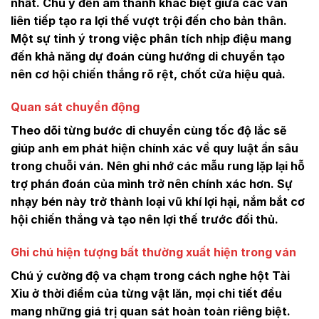
nhất. Chú ý đến âm thanh khác biệt giữa các ván
liên tiếp tạo ra lợi thế vượt trội đến cho bản thân.
Một sự tinh ý trong việc phân tích nhịp điệu mang
đến khả năng dự đoán cùng hướng di chuyển tạo
nên cơ hội chiến thắng rõ rệt, chốt cửa hiệu quả.
Quan sát chuyển động
Theo dõi từng bước di chuyển cùng tốc độ lắc sẽ
giúp anh em phát hiện chính xác về quy luật ẩn sâu
trong chuỗi ván. Nên ghi nhớ các mẫu rung lặp lại hỗ
trợ phán đoán của mình trở nên chính xác hơn. Sự
nhạy bén này trở thành loại vũ khí lợi hại, nắm bắt cơ
hội chiến thắng và tạo nên lợi thế trước đối thủ.
Ghi chú hiện tượng bất thường xuất hiện trong ván
Chú ý cường độ va chạm trong
cách nghe hột Tài
Xỉu
ở thời điểm của từng vật lăn, mọi chi tiết đều
mang những giá trị quan sát hoàn toàn riêng biệt.