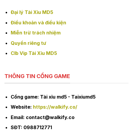
Đại lý Tài Xỉu MD5
Điều khoản và điều kiện
Miễn trừ trách nhiệm
Quyền riêng tư
Clb Vip Tài Xỉu MD5
THÔNG TIN CỔNG GAME
Cổng game: Tài xỉu md5 - Taixiumd5
Website:
https://walkify.co/
Email:
contact@walkify.co
SĐT: 0988712771