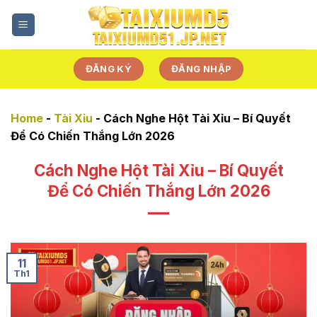
Skip
to
content
ĐĂNG KÝ
ĐĂNG NHẬP
Home
-
Tài Xỉu
-
Cách Nghe Hột Tài Xỉu – Bí Quyết
Để Có Chiến Thắng Lớn 2026
Cách Nghe Hột Tài Xỉu – Bí Quyết
Để Có Chiến Thắng Lớn 2026
11
Th1