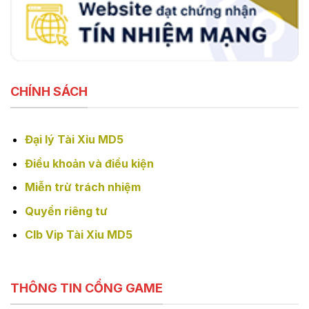
CHÍNH SÁCH
Đại lý Tài Xỉu MD5
Điều khoản và điều kiện
Miễn trừ trách nhiệm
Quyền riêng tư
Clb Vip Tài Xỉu MD5
THÔNG TIN CỔNG GAME