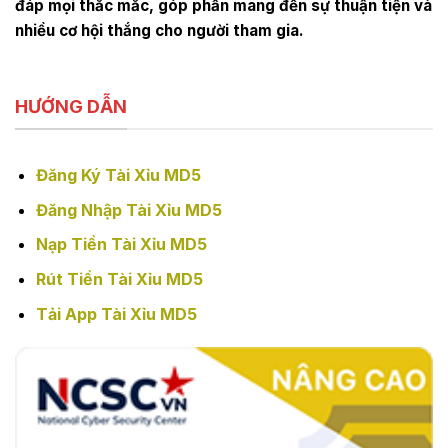
đáp mọi thắc mắc, góp phần mang đến sự thuận tiện và
nhiều cơ hội thắng cho người tham gia.
HƯỚNG DẪN
Đăng Ký Tài Xỉu MD5
Đăng Nhập Tài Xỉu MD5
Nạp Tiền Tài Xỉu MD5
Rút Tiền Tài Xỉu MD5
Tải App Tài Xỉu MD5