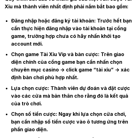
Xỉu mà thành viên nhất định phải nắm bắt bao gồm:
Đăng nhập hoặc đăng ký tài khoản: Trước hết bạn
cần thực hiện đăng nhập vào tài khoản tại cổng
game, trường hợp chưa có hãy nhấn khởi tạo
account mới.
Chọn game
Tài Xỉu Vip
và bàn cược: Trên giao
diện chính của cổng game bạn cần nhấn chọn
chuyên mục casino -> click game “tài xỉu” -> xác
định bàn chơi phù hợp nhất.
Lựa chọn cược: Thành viên dự đoán và đặt cược
vào các cửa mà bản thân cho rằng đó là kết quả
của trò chơi.
Chọn số tiền cược: Ngay khi lựa chọn cửa chơi,
bạn cần nhập số tiền cược vào ô tương ứng trên
phần giao diện.