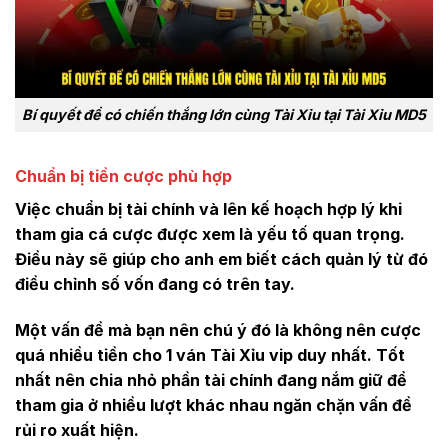
Bí quyết để có chiến thắng lớn cùng Tài Xỉu tại Tài Xỉu MD5
Chuẩn bị tiền cược phù hợp
Việc chuẩn bị tài chính và lên kế hoạch hợp lý khi
tham gia cá cược được xem là yếu tố quan trọng.
Điều này sẽ giúp cho anh em biết cách quản lý từ đó
điều chỉnh số vốn đang có trên tay.
Một vấn đề mà bạn nên chú ý đó là không nên cược
quá nhiều tiền cho 1 ván
Tài Xỉu vip
duy nhất. Tốt
nhất nên chia nhỏ phần tài chính đang nắm giữ để
tham gia ở nhiều lượt khác nhau ngăn chặn vấn đề
rủi ro xuất hiện.