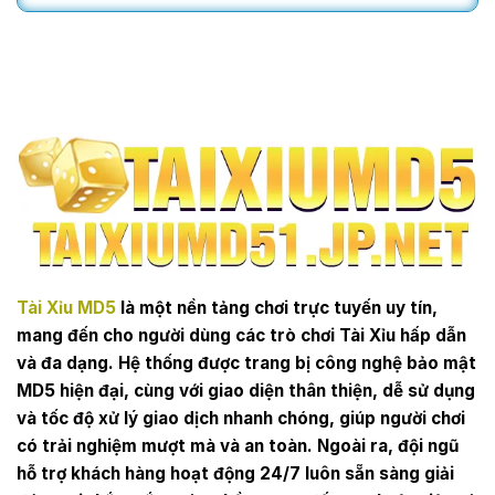
Tài Xỉu MD5
là một nền tảng chơi trực tuyến uy tín,
mang đến cho người dùng các trò chơi Tài Xỉu hấp dẫn
và đa dạng. Hệ thống được trang bị công nghệ bảo mật
MD5 hiện đại, cùng với giao diện thân thiện, dễ sử dụng
và tốc độ xử lý giao dịch nhanh chóng, giúp người chơi
có trải nghiệm mượt mà và an toàn. Ngoài ra, đội ngũ
hỗ trợ khách hàng hoạt động 24/7 luôn sẵn sàng giải