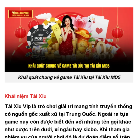
Khái quát chung về game Tài Xỉu tại Tài Xỉu MD5
Khái niệm Tài Xỉu
Tài Xỉu Vip
là trò chơi giải trí mang tính truyền thống
có nguồn gốc xuất xứ tại Trung Quốc. Ngoài ra tựa
game này còn được biết đến với những tên gọi khác
như cược trên dưới, xí ngầu hay sicbo. Khi tham gia
nhiệm vụ của người chơi đó là dự đoán điểm số trên