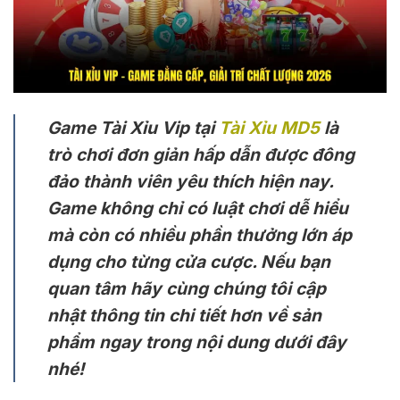
Game
Tài Xỉu Vip
tại
Tài Xỉu MD5
là
trò chơi đơn giản hấp dẫn được đông
đảo thành viên yêu thích hiện nay.
Game không chỉ có luật chơi dễ hiểu
mà còn có nhiều phần thưởng lớn áp
dụng cho từng cửa cược. Nếu bạn
quan tâm hãy cùng chúng tôi cập
nhật thông tin chi tiết hơn về sản
phẩm ngay trong nội dung dưới đây
nhé!