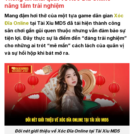
nâng tầm trải nghiệm
Mang đậm hơi thở của một tựa game dân gian
Xóc
Đĩa Online
tại Tài Xỉu MD5 đã tái hiện thành công
sân chơi gần gũi quen thuộc nhưng vẫn đảm bảo sự
tiện lợi. Đây thực sự là điểm đến “đáng trải nghiệm”
cho những ai trót “mê mẩn” cách lách của quân vị
và sự hồi hộp khi bát mở ra.
Đôi nét giới thiệu về Xóc Đĩa Online tại Tài Xỉu MD5