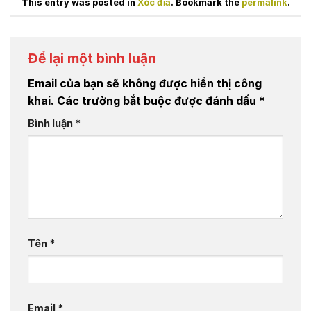
This entry was posted in
Xóc đĩa
. Bookmark the
permalink
.
Để lại một bình luận
Email của bạn sẽ không được hiển thị công
khai.
Các trường bắt buộc được đánh dấu
*
Bình luận
*
Tên
*
Email
*