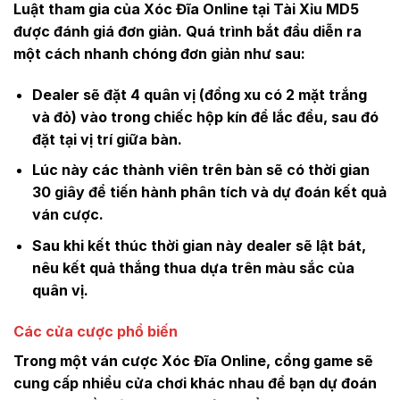
Luật tham gia của
Xóc Đĩa Online
tại Tài Xỉu MD5
được đánh giá đơn giản. Quá trình bắt đầu diễn ra
một cách nhanh chóng đơn giản như sau:
Dealer sẽ đặt 4 quân vị (đồng xu có 2 mặt trắng
và đỏ) vào trong chiếc hộp kín để lắc đều, sau đó
đặt tại vị trí giữa bàn.
Lúc này các thành viên trên bàn sẽ có thời gian
30 giây để tiến hành phân tích và dự đoán kết quả
ván cược.
Sau khi kết thúc thời gian này dealer sẽ lật bát,
nêu kết quả thắng thua dựa trên màu sắc của
quân vị.
Các cửa cược phổ biến
Trong một ván cược
Xóc Đĩa Online
, cổng game sẽ
cung cấp nhiều cửa chơi khác nhau để bạn dự đoán