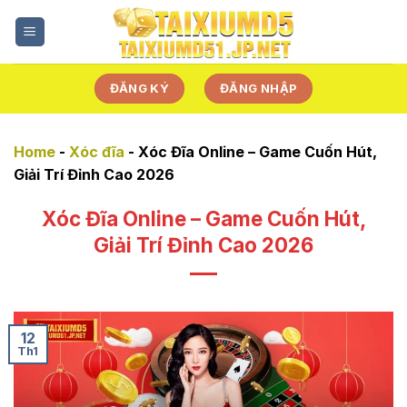
Skip
to
content
ĐĂNG KÝ
ĐĂNG NHẬP
Home
-
Xóc đĩa
-
Xóc Đĩa Online – Game Cuốn Hút,
Giải Trí Đỉnh Cao 2026
Xóc Đĩa Online – Game Cuốn Hút,
Giải Trí Đỉnh Cao 2026
12
Th1