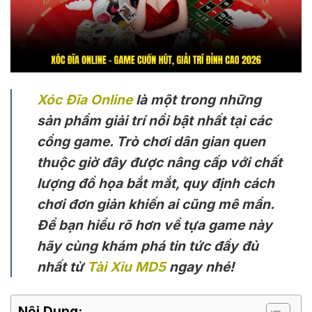
Xóc Đĩa Online
là một trong những
sản phẩm giải trí nổi bật nhất tại các
cổng game. Trò chơi dân gian quen
thuộc giờ đây được nâng cấp với chất
lượng đồ họa bắt mắt, quy định cách
chơi đơn giản khiến ai cũng mê mẩn.
Để bạn hiểu rõ hơn về tựa game này
hãy cùng khám phá tin tức đầy đủ
nhất từ
Tài Xỉu MD5
ngay nhé!
Nội Dung: