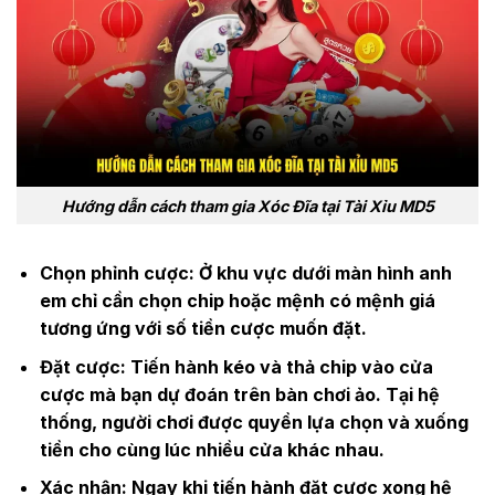
Hướng dẫn cách tham gia Xóc Đĩa tại Tài Xỉu MD5
Chọn phỉnh cược: Ở khu vực dưới màn hình anh
em chỉ cần chọn chip hoặc mệnh có mệnh giá
tương ứng với số tiền cược muốn đặt.
Đặt cược: Tiến hành kéo và thả chip vào cửa
cược mà bạn dự đoán trên bàn chơi ảo. Tại hệ
thống, người chơi được quyền lựa chọn và xuống
tiền cho cùng lúc nhiều cửa khác nhau.
Xác nhận: Ngay khi tiến hành đặt cược xong hệ