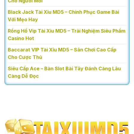
Cho Người Mới
Black Jack Tài Xỉu MD5 – Chinh Phục Game Bài
Với Mẹo Hay
Rổng Hổ Vip Tài Xỉu MD5 – Trải Nghiệm Siêu Phẩm
Casino Hot
Baccarat VIP Tài Xỉu MD5 – Sân Chơi Cao Cấp
Cho Cược Thủ
Siêu Cấp Ace – Bàn Slot Bài Tây Đánh Càng Lâu
Càng Dễ Đọc